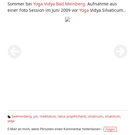
Sommer bei
Yoga Vidya Bad Meinberg
. Aufnahme aus
einer Foto Session im Juni 2009 vor
Yoga
Vidya Silvaticum
und vor
Projekt Shanti
.
badmeinberg
,
juli
,
meditation
,
natur
,
projektshanti
,
silvaticum
,
silvatikum
,
yoga
Ta
g
E-Mail an mich, wenn Personen einen Kommentar hinterlassen –
Folgen
s: