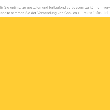
r Sie optimal zu gestalten und fortlaufend verbessern zu können, ver
Mehr Infos sieh
ebseite stimmen Sie der Verwendung von Cookies zu.