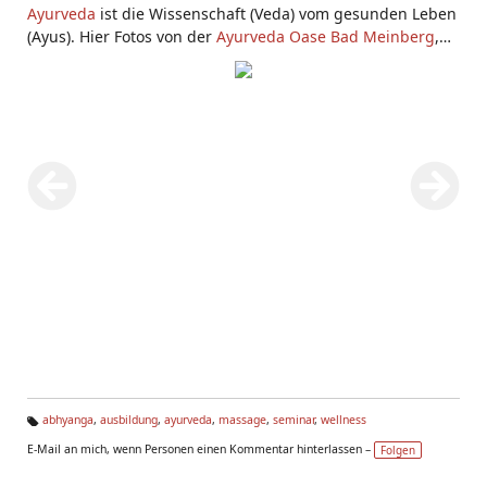
Ayurveda
ist die Wissenschaft (Veda) vom gesunden Leben
(Ayus). Hier Fotos von der
Ayurveda Oase Bad Meinberg
,
von einer
Ayurveda Massage Ausbildung
und
Ayurveda
Seminaren
abhyanga
,
ausbildung
,
ayurveda
,
massage
,
seminar
,
wellness
Ta
E-Mail an mich, wenn Personen einen Kommentar hinterlassen –
Folgen
g
s: