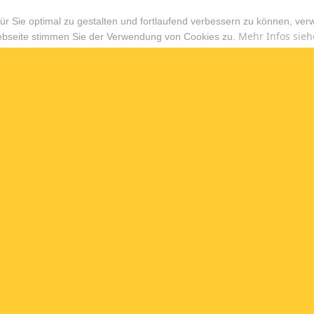
r Sie optimal zu gestalten und fortlaufend verbessern zu können, ver
Mehr Infos sieh
ebseite stimmen Sie der Verwendung von Cookies zu.