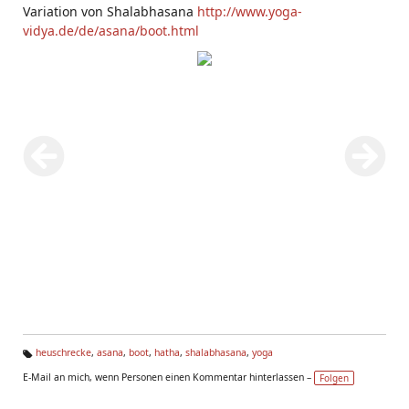
Variation von Shalabhasana
http://www.yoga-
vidya.de/de/asana/boot.html
heuschrecke
,
asana
,
boot
,
hatha
,
shalabhasana
,
yoga
Ta
E-Mail an mich, wenn Personen einen Kommentar hinterlassen –
Folgen
g
s: