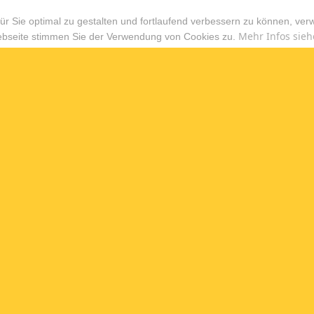
r Sie optimal zu gestalten und fortlaufend verbessern zu können, ver
Mehr Infos sieh
ebseite stimmen Sie der Verwendung von Cookies zu.