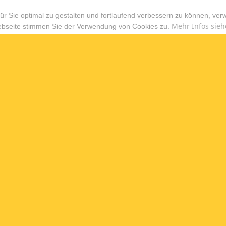
r Sie optimal zu gestalten und fortlaufend verbessern zu können, ver
Mehr Infos sieh
ebseite stimmen Sie der Verwendung von Cookies zu.