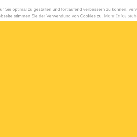
r Sie optimal zu gestalten und fortlaufend verbessern zu können, ver
Mehr Infos sieh
ebseite stimmen Sie der Verwendung von Cookies zu.