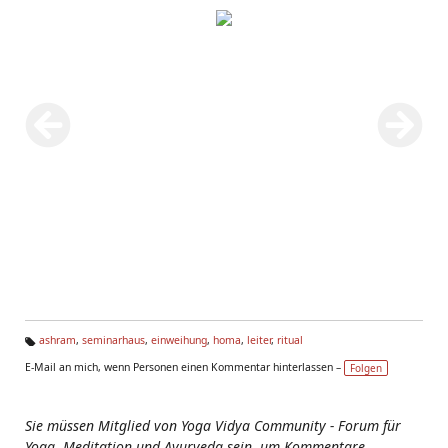
ashram
,
seminarhaus
,
einweihung
,
homa
,
leiter
,
ritual
Ta
E-Mail an mich, wenn Personen einen Kommentar hinterlassen –
Folgen
g
s:
Sie müssen Mitglied von Yoga Vidya Community - Forum für
Yoga, Meditation und Ayurveda sein, um Kommentare