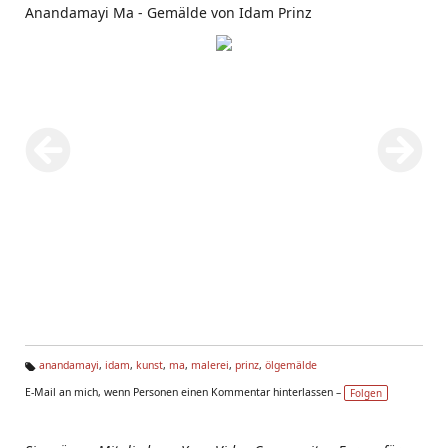
Anandamayi Ma - Gemälde von Idam Prinz
anandamayi
,
idam
,
kunst
,
ma
,
malerei
,
prinz
,
ölgemälde
Ta
E-Mail an mich, wenn Personen einen Kommentar hinterlassen –
Folgen
g
s: