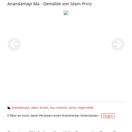
Anandamayi Ma - Gemälde von Idam Prinz
anandamayi
,
idam
,
kunst
,
ma
,
malerei
,
prinz
,
ölgemälde
Ta
E-Mail an mich, wenn Personen einen Kommentar hinterlassen –
Folgen
g
s: