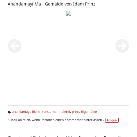
Anandamayi Ma - Gemälde von Idam Prinz
anandamayi
,
idam
,
kunst
,
ma
,
malerei
,
prinz
,
ölgemälde
Ta
E-Mail an mich, wenn Personen einen Kommentar hinterlassen –
Folgen
g
s: