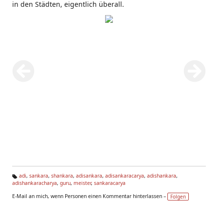
in den Städten, eigentlich überall.
adi
,
sankara
,
shankara
,
adisankara
,
adisankaracarya
,
adishankara
,
adishankaracharya
,
guru
,
meister
,
sankaracarya
Ta
g
E-Mail an mich, wenn Personen einen Kommentar hinterlassen –
Folgen
s: