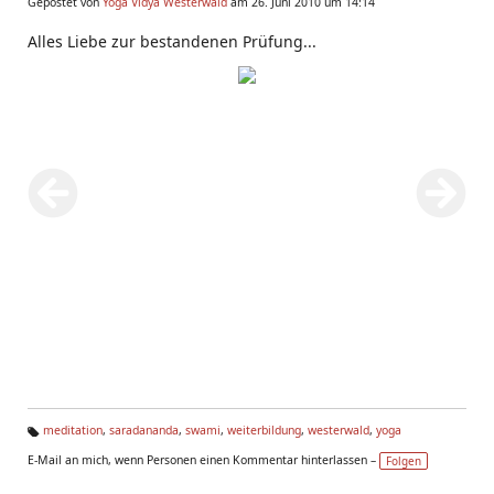
Gepostet von
Yoga Vidya Westerwald
am 26. Juni 2010 um 14:14
Alles Liebe zur bestandenen Prüfung...
meditation
,
saradananda
,
swami
,
weiterbildung
,
westerwald
,
yoga
Ta
E-Mail an mich, wenn Personen einen Kommentar hinterlassen –
Folgen
g
s: