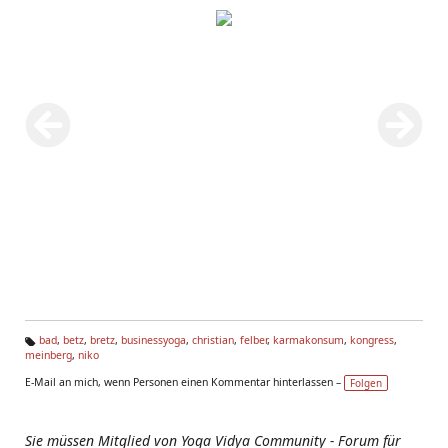
bad
,
betz
,
bretz
,
businessyoga
,
christian
,
felber
,
karmakonsum
,
kongress
,
meinberg
,
niko
Ta
g
E-Mail an mich, wenn Personen einen Kommentar hinterlassen –
Folgen
s:
Sie müssen Mitglied von Yoga Vidya Community - Forum für