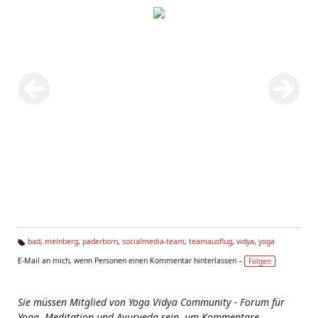
bad
,
meinberg
,
paderborn
,
socialmedia-team
,
teamausflug
,
vidya
,
yoga
Ta
E-Mail an mich, wenn Personen einen Kommentar hinterlassen –
Folgen
g
s:
Sie müssen Mitglied von Yoga Vidya Community - Forum für
Yoga, Meditation und Ayurveda sein, um Kommentare