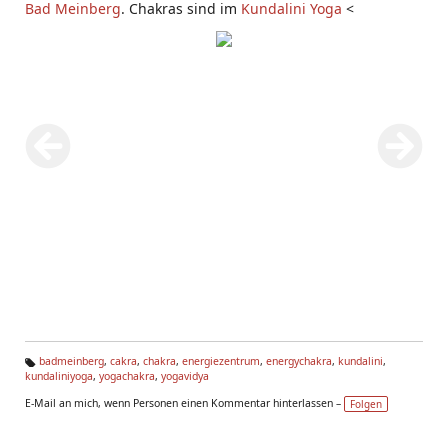
Bad Meinberg
. Chakras sind im
Kundalini Yoga
<
badmeinberg
,
cakra
,
chakra
,
energiezentrum
,
energychakra
,
kundalini
,
kundaliniyoga
,
yogachakra
,
yogavidya
Ta
g
E-Mail an mich, wenn Personen einen Kommentar hinterlassen –
Folgen
s: