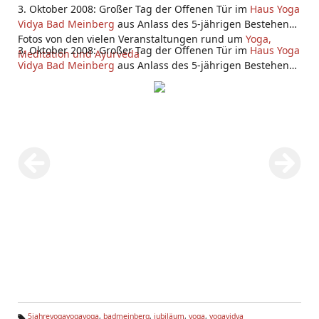
3. Oktober 2008: Großer Tag der Offenen Tür im
Haus Yoga
Vidya Bad Meinberg
aus Anlass des 5-jährigen Bestehens.
Fotos von den vielen Veranstaltungen rund um
Yoga,
3. Oktober 2008: Großer Tag der Offenen Tür im
Haus Yoga
Meditation und Ayurveda
Vidya Bad Meinberg
aus Anlass des 5-jährigen Bestehens.
Fotos von den vielen Veranstaltungen rund um
Yoga,
Meditation und Ayurveda
5jahreyogayogayoga
,
badmeinberg
,
jubiläum
,
yoga
,
yogavidya