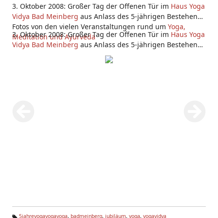
3. Oktober 2008: Großer Tag der Offenen Tür im
Haus Yoga
Vidya Bad Meinberg
aus Anlass des 5-jährigen Bestehens.
Fotos von den vielen Veranstaltungen rund um
Yoga,
3. Oktober 2008: Großer Tag der Offenen Tür im
Haus Yoga
Meditation und Ayurveda
Vidya Bad Meinberg
aus Anlass des 5-jährigen Bestehens.
Fotos von den vielen Veranstaltungen rund um
Yoga,
Meditation und Ayurveda
5jahreyogayogayoga
,
badmeinberg
,
jubiläum
,
yoga
,
yogavidya