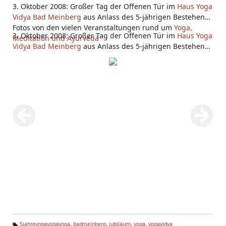
3. Oktober 2008: Großer Tag der Offenen Tür im
Haus Yoga
Vidya Bad Meinberg
aus Anlass des 5-jährigen Bestehens.
Fotos von den vielen Veranstaltungen rund um
Yoga,
3. Oktober 2008: Großer Tag der Offenen Tür im
Haus Yoga
Meditation und Ayurveda
Vidya Bad Meinberg
aus Anlass des 5-jährigen Bestehens.
Fotos von den vielen Veranstaltungen rund um
Yoga,
Meditation und Ayurveda
5jahreyogayogayoga
,
badmeinberg
,
jubiläum
,
yoga
,
yogavidya