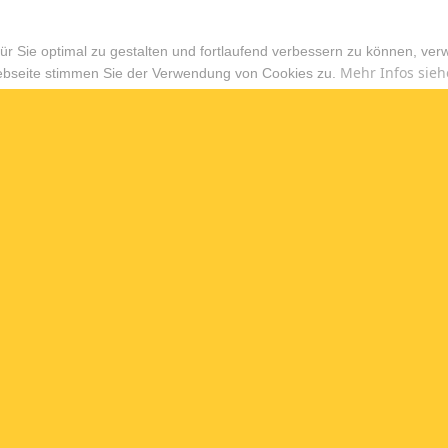
r Sie optimal zu gestalten und fortlaufend verbessern zu können, ver
Mehr Infos sieh
ebseite stimmen Sie der Verwendung von Cookies zu.