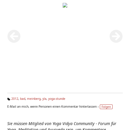
2012
,
bad
,
meinberg
,
yla
,
yoga-stunde
Ta
E-Mail an mich, wenn Personen einen Kommentar hinterlassen –
Folgen
g
s:
Sie müssen Mitglied von Yoga Vidya Community - Forum für
Yoga, Meditation und Ayurveda sein, um Kommentare