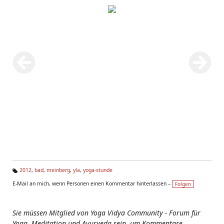
2012
,
bad
,
meinberg
,
yla
,
yoga-stunde
Ta
E-Mail an mich, wenn Personen einen Kommentar hinterlassen –
Folgen
g
s:
Sie müssen Mitglied von Yoga Vidya Community - Forum für
Yoga, Meditation und Ayurveda sein, um Kommentare