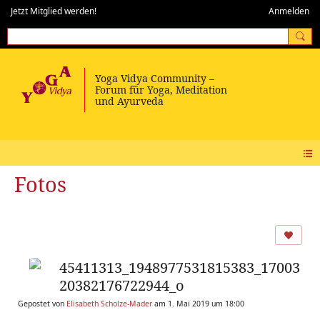
Jetzt Mitglied werden!
Anmelden
Fotos
45411313_1948977531815383_17003
20382176722944_o
Gepostet von
Elisabeth Scholze-Mader
am 1. Mai 2019 um 18:00