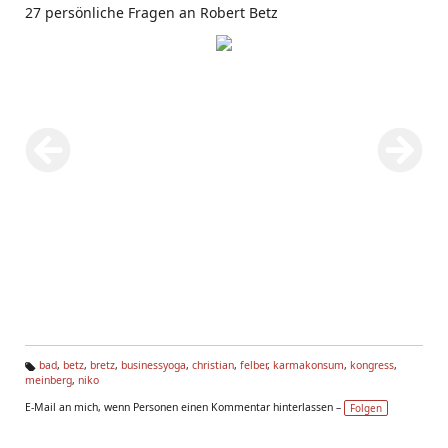
27 persönliche Fragen an Robert Betz
bad
,
betz
,
bretz
,
businessyoga
,
christian
,
felber
,
karmakonsum
,
kongress
,
meinberg
,
niko
Ta
g
E-Mail an mich, wenn Personen einen Kommentar hinterlassen –
Folgen
s: