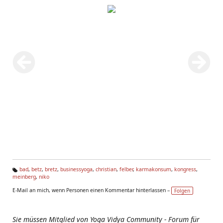
bad
,
betz
,
bretz
,
businessyoga
,
christian
,
felber
,
karmakonsum
,
kongress
,
meinberg
,
niko
Ta
g
E-Mail an mich, wenn Personen einen Kommentar hinterlassen –
Folgen
s:
Sie müssen Mitglied von Yoga Vidya Community - Forum für