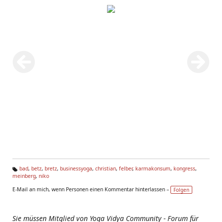
bad
,
betz
,
bretz
,
businessyoga
,
christian
,
felber
,
karmakonsum
,
kongress
,
meinberg
,
niko
Ta
g
E-Mail an mich, wenn Personen einen Kommentar hinterlassen –
Folgen
s:
Sie müssen Mitglied von Yoga Vidya Community - Forum für