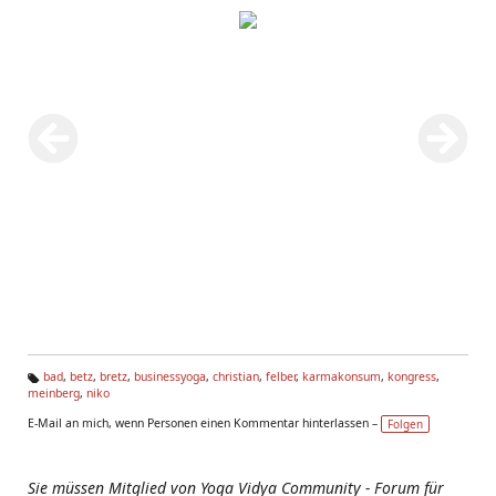
bad
,
betz
,
bretz
,
businessyoga
,
christian
,
felber
,
karmakonsum
,
kongress
,
meinberg
,
niko
Ta
g
E-Mail an mich, wenn Personen einen Kommentar hinterlassen –
Folgen
s:
Sie müssen Mitglied von Yoga Vidya Community - Forum für