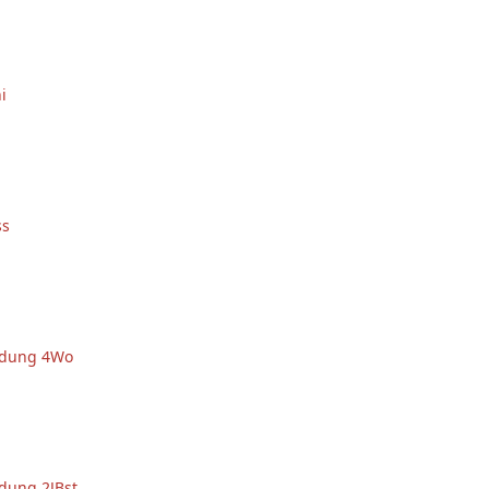
i
ss
ldung 4Wo
dung 2JBst