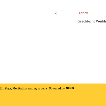
Francy
Geschlecht
Weibl
für Yoga, Meditation und Ayurveda
Powered by