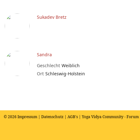
Sukadev Bretz
Sandra
Geschlecht
Weiblich
Ort
Schleswig-Holstein
© 2026
Impressum
|
Datenschutz
|
AGB's
| Yoga Vidya Community - Forum 