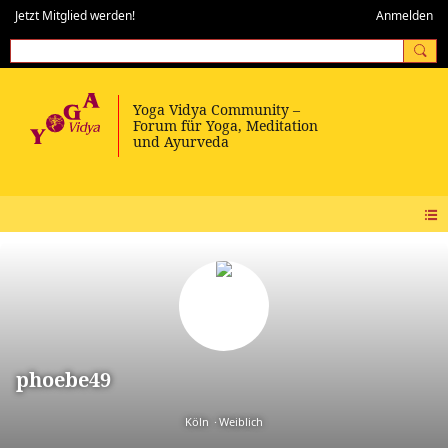
Jetzt Mitglied werden!
Anmelden
phoebe49
Köln
Weiblich