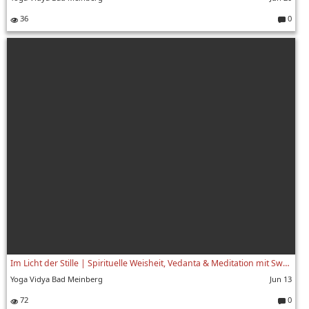
36
0
Komment
Im Licht der Stille | Spirituelle Weisheit, Vedanta & Meditation mit Swami Yogaswarupananda | 1/8
Yoga Vidya Bad Meinberg
Jun 13
72
0