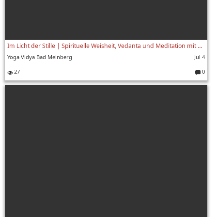
Im Licht der Stille | Spirituelle Weisheit, Vedanta und Meditation mit Swami Yogaswarupananda | 4/8
Yoga Vidya Bad Meinberg
Jul 4
27
0
Komment