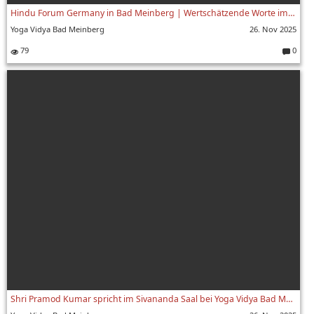
Hindu Forum Germany in Bad Meinberg | Wertschätzende Worte im Yoga Vidya Satsang | Oktober 2025
Yoga Vidya Bad Meinberg
26. Nov 2025
79
0
Komment
Shri Pramod Kumar spricht im Sivananda Saal bei Yoga Vidya Bad Meinberg