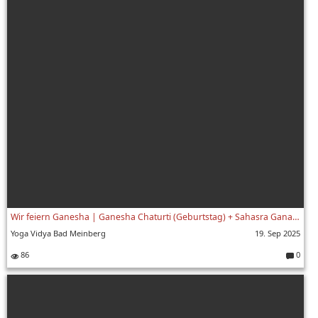
Wir feiern Ganesha | Ganesha Chaturti (Geburtstag) + Sahasra Ganapati Utsava (Fest der 1000 Ganeshas)
Yoga Vidya Bad Meinberg
19. Sep 2025
86
0
Komment