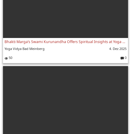
Bhakti Marga’s Swami Kurunandha Offers Spiritual Insights at Yoga Vidya Bad Meinberg
Yoga Vidya Bad Meinberg
4. Dez 2025
50
0
Komment