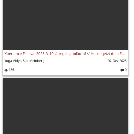
Xperience Festival 2026 // 10 jähriges Jubiläum! // Hol dir jetzt dein Early Bird Ticket!
Yoga Vidya Bad Meinberg
20. Dez 2025
186
0
Komment