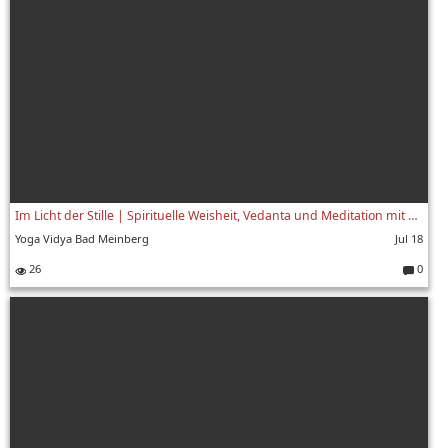
Im Licht der Stille | Spirituelle Weisheit, Vedanta und Meditation mit Swami Yogaswarupananda | 6/8
Yoga Vidya Bad Meinberg
Jul 18
26
0
Komment