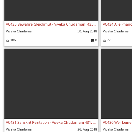
VC435 Bewahre Gleichmut - Viveka Chudamani 435. Vers
Viveka Chudamani
30. Aug 2018
Viveka Chudamani
106
0
77
Kommentare:
VC431 Sanskrit Rezitation - Viveka Chudamani 431. Vers
Viveka Chudamani
26. Aug 2018
Viveka Chudamani