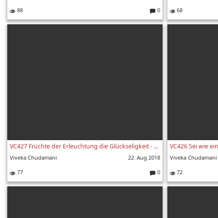
88
0
68
Kommentare:
VC427 Früchte der Erleuchtung die Glückseligkeit - Viveka Chudamani 427. Vers
VC426 Sei wie ei
Viveka Chudamani
22. Aug 2018
Viveka Chudamani
77
0
72
Kommentare: