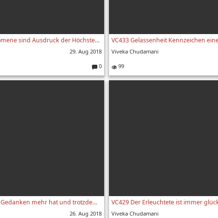
VC434 Alle Phänomene sind Ausdruck der Höchsten Wirklichkeit - Viveka Chudamani Vers.434
29. Aug 2018
Viveka Chudamani
0
99
Kommentare:
VC430 Wer keine Gedanken mehr hat und trotzdem wach ist - Viveka Chudamani 430. Vers
26. Aug 2018
Viveka Chudamani