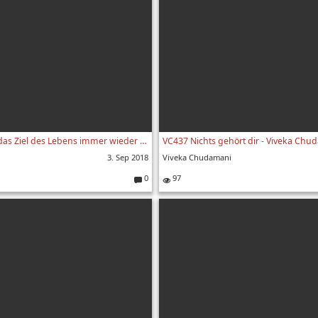
VC325 Führe dir das Ziel des Lebens immer wieder vor Augen - Viveka Chudamani 325. Vers
3. Sep 2018
Viveka Chudamani
0
97
Kommentare: