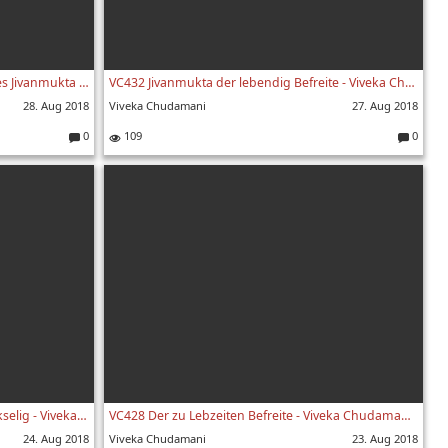
VC433 Gelassenheit Kennzeichen eines Jivanmukta lebendig Befreiten - Viveka Chudamani 433. Vers
VC432 Jivanmukta der lebendig Befreite - Viveka Chudamani 432. Vers
28. Aug 2018
Viveka Chudamani
27. Aug 2018
0
109
0
Kommentare:
Kommenta
VC429 Der Erleuchtete ist immer glückselig - Viveka Chudamani Vers.429
VC428 Der zu Lebzeiten Befreite - Viveka Chudamani 428. Vers
24. Aug 2018
Viveka Chudamani
23. Aug 2018