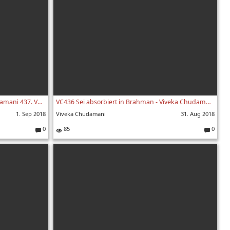
VC437 Nichts gehört dir - Viveka Chudamani 437. Vers
VC436 Sei absorbiert in Brahman - Viveka Chudamani 436. Vers
1. Sep 2018
Viveka Chudamani
31. Aug 2018
0
85
0
Kommentare:
Kommenta