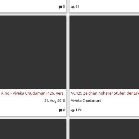
0
91
Kommentare:
n Kind - Viveka Chudamani 426. Vers
21. Aug 2018
Viveka Chudamani
0
119
Kommentare: