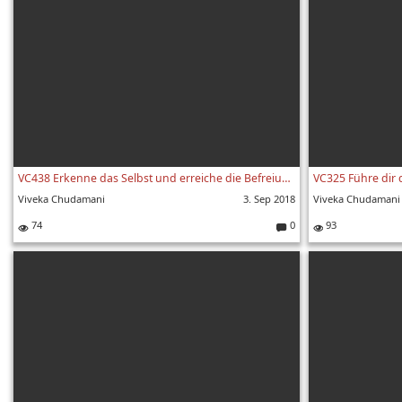
VC438 Erkenne das Selbst und erreiche die Befreiung - Viveka Chudamani 438. Vers
Viveka Chudamani
3. Sep 2018
Viveka Chudamani
74
0
93
Kommentare: