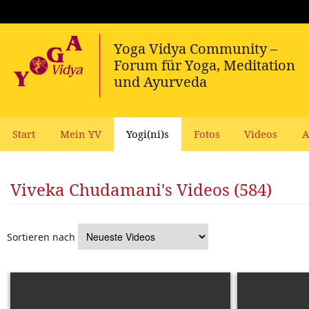
Start
Mein YV
Yogi(ni)s
Fotos
Videos
A
Viveka Chudamani's Videos (584)
Sortieren nach