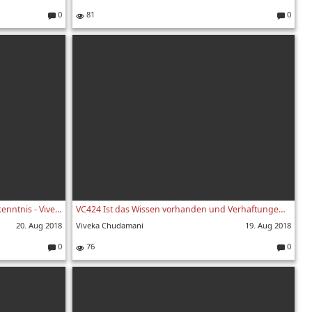
0
81
0
Kommentare:
Kommenta
VC425 Zeichen höherer Stufen der Erkenntnis - Viveka Chudamani 425. Vers
VC424 Ist das Wissen vorhanden und Verhaftungen überwunden - Viveka Chudamani Vers.424
20. Aug 2018
Viveka Chudamani
19. Aug 2018
0
76
0
Kommentare:
Kommenta