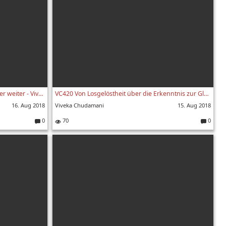
VC421 Bleibe nicht stecken gehe immer weiter - Viveka Chudamani 421. Vers
VC420 Von Losgelöstheit über die Erkenntnis zur Glückseligkeit - Viveka Chudamani 420. Vers
16. Aug 2018
Viveka Chudamani
15. Aug 2018
0
70
0
Kommentare:
Kommenta