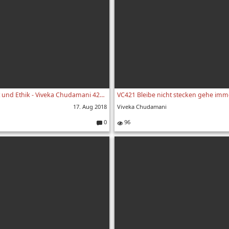
VC422 Gleichmut und Ethik - Viveka Chudamani 422. Vers
17. Aug 2018
Viveka Chudamani
0
96
Kommentare: