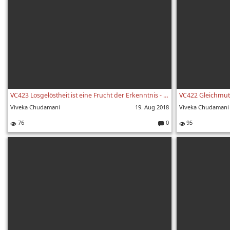
VC423 Losgelöstheit ist eine Frucht der Erkenntnis - Viveka Chudamani 423. Vers
Viveka Chudamani
19. Aug 2018
Viveka Chudamani
76
0
95
Kommentare: