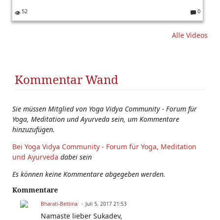
52
0
K
o
Alle Videos
m
m
e
nt
ar
Kommentar Wand
e:
Sie müssen Mitglied von Yoga Vidya Community - Forum für
Yoga, Meditation und Ayurveda sein, um Kommentare
hinzuzufügen.
Bei Yoga Vidya Community - Forum für Yoga, Meditation
und Ayurveda
dabei sein
Es können keine Kommentare abgegeben werden.
Kommentare
Bharati-Bettina
Juli 5, 2017 21:53
Namaste lieber Sukadev,