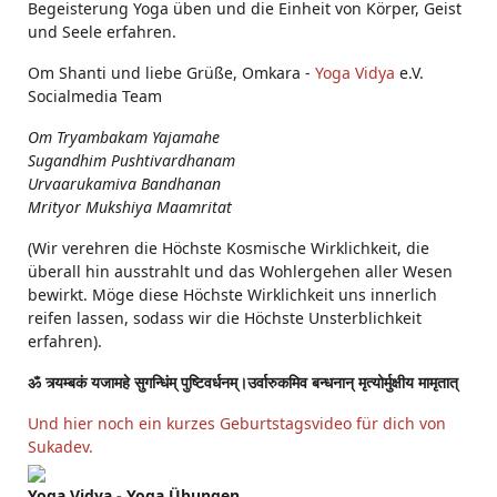
Begeisterung Yoga üben und die Einheit von Körper, Geist
und Seele erfahren.
Om Shanti und liebe Grüße, Omkara -
Yoga Vidya
e.V.
Socialmedia Team
Om Tryambakam Yajamahe
Sugandhim Pushtivardhanam
Urvaarukamiva Bandhanan
Mrityor Mukshiya Maamritat
(Wir verehren die Höchste Kosmische Wirklichkeit, die
überall hin ausstrahlt und das Wohlergehen aller Wesen
bewirkt. Möge diese Höchste Wirklichkeit uns innerlich
reifen lassen, sodass wir die Höchste Unsterblichkeit
erfahren).
ॐ त्र्यम्बकं यजामहे सुगन्धिंम् पुष्टिवर्धनम्।उर्वारुकमिव बन्धनान् मृत्योर्मुक्षीय मामृतात्
Und hier noch ein kurzes Geburtstagsvideo für dich von
Sukadev.
Yoga Vidya - Yoga Übungen