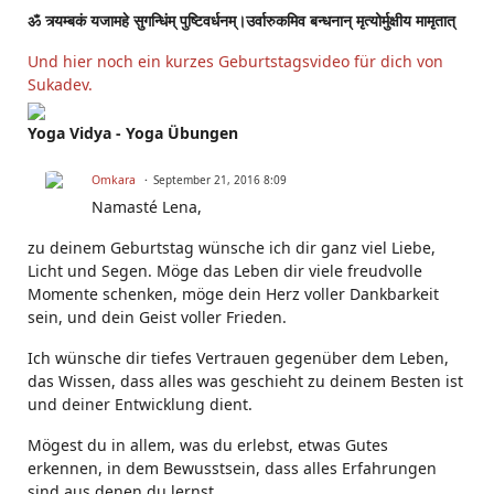
ॐ त्र्यम्बकं यजामहे सुगन्धिंम् पुष्टिवर्धनम्।उर्वारुकमिव बन्धनान् मृत्योर्मुक्षीय मामृतात्
Und hier noch ein kurzes Geburtstagsvideo für dich von
Sukadev.
Yoga Vidya - Yoga Übungen
Omkara
September 21, 2016 8:09
Namasté Lena,
zu deinem Geburtstag wünsche ich dir ganz viel Liebe,
Licht und Segen. Möge das Leben dir viele freudvolle
Momente schenken, möge dein Herz voller Dankbarkeit
sein, und dein Geist voller Frieden.
Ich wünsche dir tiefes Vertrauen gegenüber dem Leben,
das Wissen, dass alles was geschieht zu deinem Besten ist
und deiner Entwicklung dient.
Mögest du in allem, was du erlebst, etwas Gutes
erkennen, in dem Bewusstsein, dass alles Erfahrungen
sind aus denen du lernst.