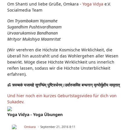
Om Shanti und liebe Grüße, Omkara -
Yoga Vidya
e.V.
Socialmedia Team
Om Tryambakam Yajamahe
Sugandhim Pushtivardhanam
Urvaarukamiva Bandhanan
Mrityor Mukshiya Maamritat
(Wir verehren die Höchste Kosmische Wirklichkeit, die
überall hin ausstrahlt und das Wohlergehen aller Wesen
bewirkt. Möge diese Höchste Wirklichkeit uns innerlich
reifen lassen, sodass wir die Höchste Unsterblichkeit
erfahren).
ॐ त्र्यम्बकं यजामहे सुगन्धिंम् पुष्टिवर्धनम्।उर्वारुकमिव बन्धनान् मृत्योर्मुक्षीय मामृतात्
Und hier noch ein kurzes Geburtstagsvideo für dich von
Sukadev.
Yoga Vidya - Yoga Übungen
Omkara
September 21, 2016 8:11