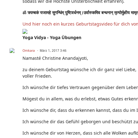
sodass wir die Höchste Unsterblichkeit erfahren).
ॐ त्र्यम्बकं यजामहे सुगन्धिंम् पुष्टिवर्धनम्।उर्वारुकमिव बन्धनान् मृत्योर्मुक्षीय मामृ
Und hier noch ein kurzes Geburtstagsvideo für dich vo
Yoga Vidya - Yoga Übungen
Omkara
März 1, 2017 3:46
Namasté Christine Anandajyoti,
zu deinem Geburtstag wünsche ich dir ganz viel Liebe,
voller Frieden.
Ich wünsche dir tiefes Vertrauen gegenüber dem Leben,
Mögest du in allem, was du erlebst, etwas Gutes erken
Ich wünsche dir, dass du erkennen kannst, dass du im 
Ich wünsche dir das Gefühl geborgen und beschützt zu s
Ich wünsche dir von Herzen, dass sich alle Wolken auflö