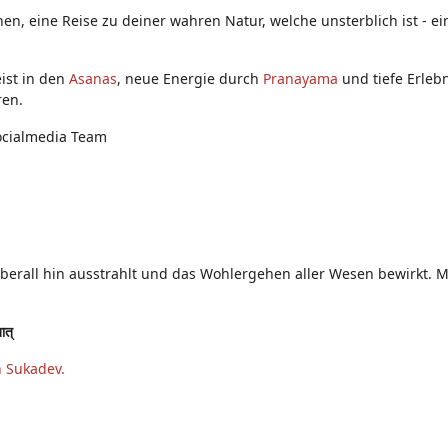
nen, eine Reise zu deiner wahren Natur, welche unsterblich ist - 
ist in den
Asanas
, neue Energie durch
Pranayama
und tiefe Erleb
ren.
ocialmedia Team
überall hin ausstrahlt und das Wohlergehen aller Wesen bewirkt. Mö
तात्
n Sukadev.