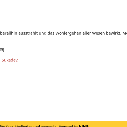
überallhin ausstrahlt und das Wohlergehen aller Wesen bewirkt. Mög
तात्
n Sukadev.
für Yoga, Meditation und Ayurveda
Powered by