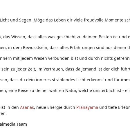
 Licht und Segen. Möge das Leben dir viele freudvolle Momente sch
 das Wissen, dass alles was geschieht zu deinem Besten ist und d
nen, in dem Bewusstsein, dass alles Erfahrungen sind aus denen d
Innern mit jedem Wesen verbunden bist und durch nichts getrennt
ein zu jeder Zeit, im Vertrauen, dass da jemand ist der dich führt
sen, dass du dein inneres strahlendes Licht erkennst und für immer
nen, eine Reise zu deiner wahren Natur, welche unsterblich ist - 
ist in den
Asanas
, neue Energie durch
Pranayama
und tiefe Erleb
ren.
ialmedia Team