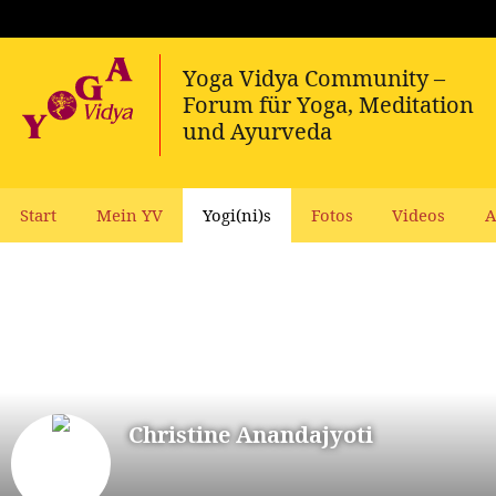
Start
Mein YV
Yogi(ni)s
Fotos
Videos
A
Christine Anandajyoti