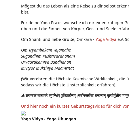
Mögest du das Leben als eine Reise zu dir selbst erken
bist.
Für deine Yoga Praxis wünsche ich dir einen ruhigen Ge
üben und die Einheit von Körper, Geist und Seele erfah
Om Shanti und liebe Grüße, Omkara -
Yoga Vidya
e.V. S
Om Tryambakam Yajamahe
Sugandhim Pushtivardhanam
Urvaarukamiva Bandhanan
Mrityor Mukshiya Maamritat
(Wir verehren die Höchste Kosmische Wirklichkeit, die 
sodass wir die Höchste Unsterblichkeit erfahren).
ॐ त्र्यम्बकं यजामहे सुगन्धिंम् पुष्टिवर्धनम्।उर्वारुकमिव बन्धनान् मृत्योर्मुक्षीय मामृ
Und hier noch ein kurzes Geburtstagsvideo für dich vo
Yoga Vidya - Yoga Übungen