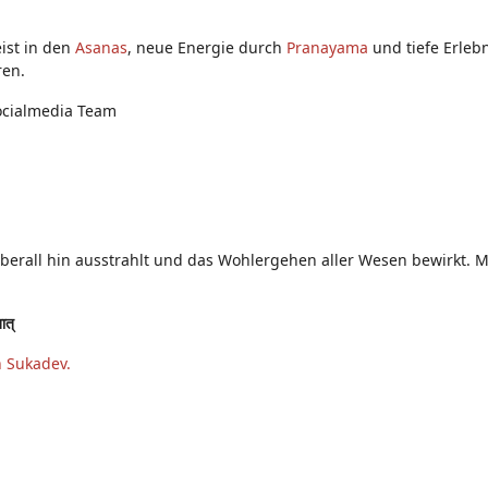
ist in den
Asanas
, neue Energie durch
Pranayama
und tiefe Erleb
ren.
ocialmedia Team
überall hin ausstrahlt und das Wohlergehen aller Wesen bewirkt. Mö
तात्
n Sukadev.