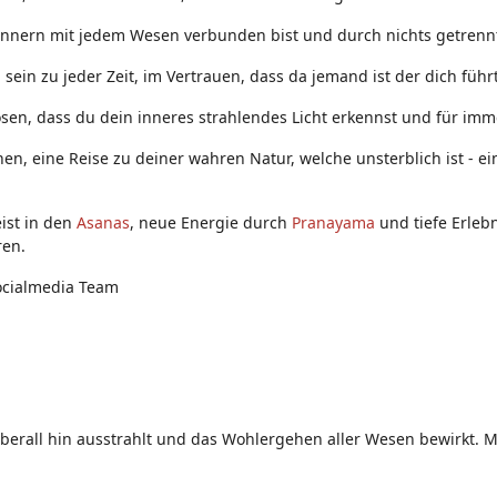
Innern mit jedem Wesen verbunden bist und durch nichts getrennt
ein zu jeder Zeit, im Vertrauen, dass da jemand ist der dich führt
sen, dass du dein inneres strahlendes Licht erkennst und für immer
nen, eine Reise zu deiner wahren Natur, welche unsterblich ist - 
ist in den
Asanas
, neue Energie durch
Pranayama
und tiefe Erleb
ren.
ocialmedia Team
überall hin ausstrahlt und das Wohlergehen aller Wesen bewirkt. Mö