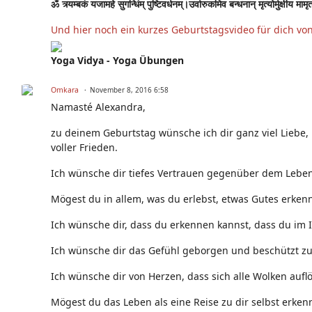
ॐ त्र्यम्बकं यजामहे सुगन्धिंम् पुष्टिवर्धनम्।उर्वारुकमिव बन्धनान् मृत्योर्मुक्षीय मामृ
Und hier noch ein kurzes Geburtstagsvideo für dich vo
Yoga Vidya - Yoga Übungen
Omkara
November 8, 2016 6:58
Namasté Alexandra,
zu deinem Geburtstag wünsche ich dir ganz viel Liebe,
voller Frieden.
Ich wünsche dir tiefes Vertrauen gegenüber dem Leben,
Mögest du in allem, was du erlebst, etwas Gutes erken
Ich wünsche dir, dass du erkennen kannst, dass du im 
Ich wünsche dir das Gefühl geborgen und beschützt zu s
Ich wünsche dir von Herzen, dass sich alle Wolken auflö
Mögest du das Leben als eine Reise zu dir selbst erken