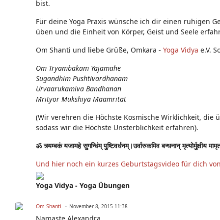
bist.
Für deine Yoga Praxis wünsche ich dir einen ruhigen Ge
üben und die Einheit von Körper, Geist und Seele erfah
Om Shanti und liebe Grüße, Omkara -
Yoga Vidya
e.V. S
Om Tryambakam Yajamahe
Sugandhim Pushtivardhanam
Urvaarukamiva Bandhanan
Mrityor Mukshiya Maamritat
(Wir verehren die Höchste Kosmische Wirklichkeit, die 
sodass wir die Höchste Unsterblichkeit erfahren).
ॐ त्र्यम्बकं यजामहे सुगन्धिंम् पुष्टिवर्धनम्।उर्वारुकमिव बन्धनान् मृत्योर्मुक्षीय मामृ
Und hier noch ein kurzes Geburtstagsvideo für dich vo
Yoga Vidya - Yoga Übungen
Om Shanti
November 8, 2015 11:38
Namaste Alexandra,