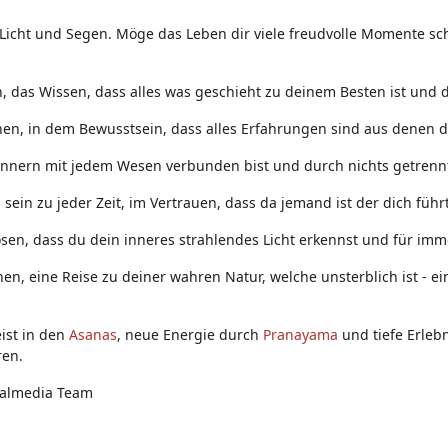
 Licht und Segen. Möge das Leben dir viele freudvolle Momente sch
 das Wissen, dass alles was geschieht zu deinem Besten ist und d
nen, in dem Bewusstsein, dass alles Erfahrungen sind aus denen d
Innern mit jedem Wesen verbunden bist und durch nichts getrennt
ein zu jeder Zeit, im Vertrauen, dass da jemand ist der dich führt
sen, dass du dein inneres strahlendes Licht erkennst und für immer
nen, eine Reise zu deiner wahren Natur, welche unsterblich ist - 
ist in den
Asanas
, neue Energie durch
Pranayama
und tiefe Erleb
ren.
ialmedia Team