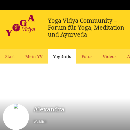
Start
Mein YV
Yogi(ni)s
Fotos
Videos
A
Alexandra
Weiblich