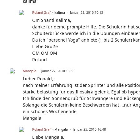
kalima
Roland Graf
> kalima
Januar 25, 2010 10:13
Om Shanti Kalima,
danke für deine prompte Hilfe. Die Schülerin hat 
Schulterbrücke werde ich in die Übungen einbauen
Da ich "personel Yoga" anbiete (1 bis 2 Schüler) 
Liebe Grüße
OM OM OM
Roland
Mangala
Januar 22, 2010 13:36
Lieber Ronald,
nach meiner Erfahrung ist der Sprinter und alle Positio
starke belastung für das Iliosakralgelenk. Egal ob hype
Ich finde den Sonnengruß für Schwangere und Rückenp
Solange die Schülerin keine Beschwerden hat ...nur Ang
ein schönes Wochenende
Mangala
Roland Graf
> Mangala
Januar 25, 2010 16:48
Liebe Mangala,