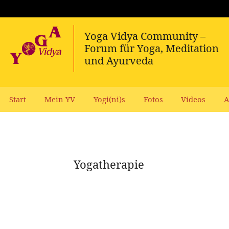
Start
Mein YV
Yogi(ni)s
Fotos
Videos
A
Yogatherapie