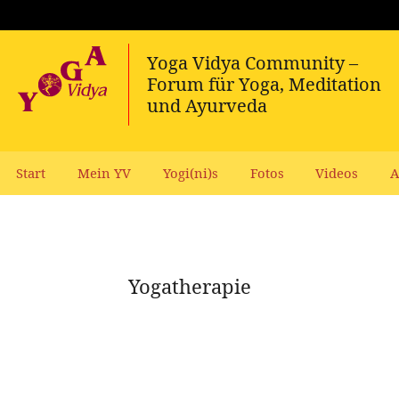
Start
Mein YV
Yogi(ni)s
Fotos
Videos
A
Yogatherapie