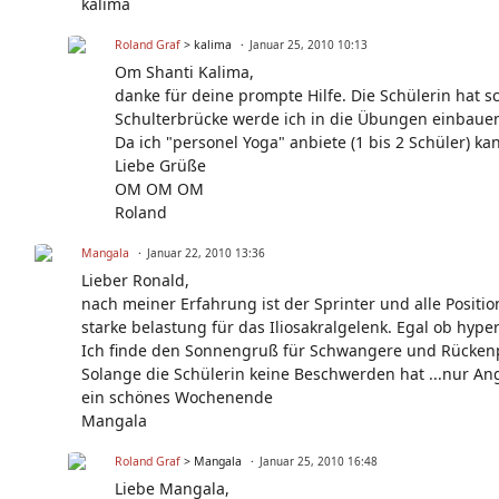
kalima
Roland Graf
> kalima
Januar 25, 2010 10:13
Om Shanti Kalima,
danke für deine prompte Hilfe. Die Schülerin hat 
Schulterbrücke werde ich in die Übungen einbauen
Da ich "personel Yoga" anbiete (1 bis 2 Schüler) 
Liebe Grüße
OM OM OM
Roland
Mangala
Januar 22, 2010 13:36
Lieber Ronald,
nach meiner Erfahrung ist der Sprinter und alle Positio
starke belastung für das Iliosakralgelenk. Egal ob hype
Ich finde den Sonnengruß für Schwangere und Rückenp
Solange die Schülerin keine Beschwerden hat ...nur Ang
ein schönes Wochenende
Mangala
Roland Graf
> Mangala
Januar 25, 2010 16:48
Liebe Mangala,