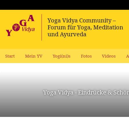
Start
Mein YV
Yogi(ni)s
Fotos
Videos
A
Yoga Vidya - Eindrücke & Schö