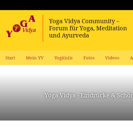
Start
Mein YV
Yogi(ni)s
Fotos
Videos
A
Yoga Vidya - Eindrücke & Schö