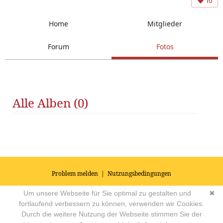
10
Home
Mitglieder
Forum
Fotos
Alle Alben (0)
Problem melden
|
Nutzungsbedingungen
© 2026
Impressum
|
Datenschutz
|
AGB's
| Yoga Vidya Community -
Um unsere Webseite für Sie optimal zu gestalten und
✖
Forum für Yoga, Meditation und Ayurveda
Powered by
fortlaufend verbessern zu können, verwenden wir Cookies.
Durch die weitere Nutzung der Webseite stimmen Sie der