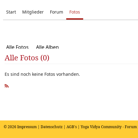
Start
Mitglieder
Forum
Fotos
Alle Fotos
Alle Alben
Alle Fotos (0)
Es sind noch keine Fotos vorhanden.
R
SS
© 2026
Impressum
|
Datenschutz
|
AGB's
| Yoga Vidya Community - Forum 