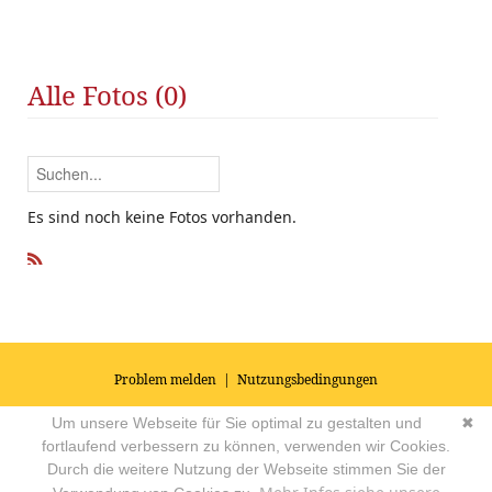
Alle Fotos (0)
Es sind noch keine Fotos vorhanden.
R
SS
Problem melden
|
Nutzungsbedingungen
© 2026
Impressum
|
Datenschutz
|
AGB's
| Yoga Vidya Community -
Um unsere Webseite für Sie optimal zu gestalten und
✖
Forum für Yoga, Meditation und Ayurveda
Powered by
fortlaufend verbessern zu können, verwenden wir Cookies.
Durch die weitere Nutzung der Webseite stimmen Sie der