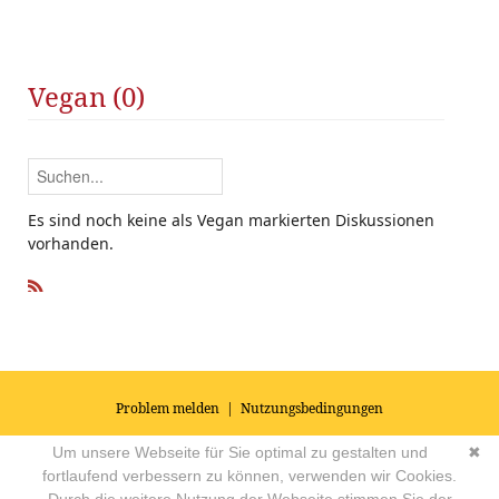
Vegan (0)
Es sind noch keine als Vegan markierten Diskussionen
vorhanden.
R
SS
Problem melden
|
Nutzungsbedingungen
© 2026
Impressum
|
Datenschutz
|
AGB's
| Yoga Vidya Community -
Um unsere Webseite für Sie optimal zu gestalten und
✖
Forum für Yoga, Meditation und Ayurveda
Powered by
fortlaufend verbessern zu können, verwenden wir Cookies.