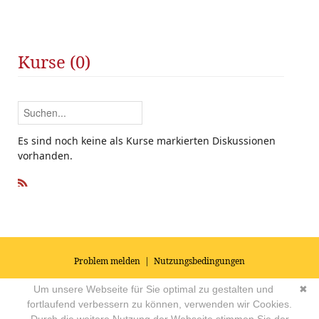
Kurse (0)
Es sind noch keine als Kurse markierten Diskussionen
vorhanden.
R
SS
Problem melden
|
Nutzungsbedingungen
© 2026
Impressum
|
Datenschutz
|
AGB's
| Yoga Vidya Community -
Um unsere Webseite für Sie optimal zu gestalten und
✖
Forum für Yoga, Meditation und Ayurveda
Powered by
fortlaufend verbessern zu können, verwenden wir Cookies.