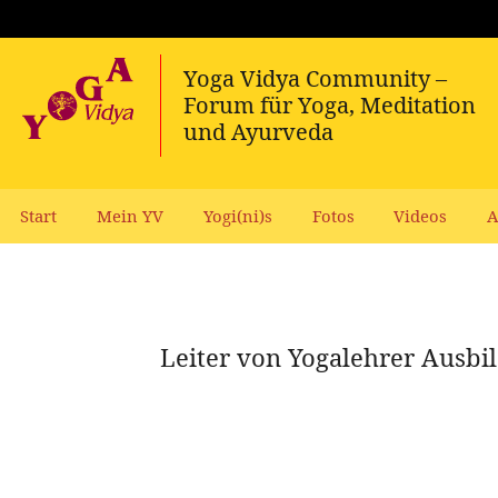
Start
Mein YV
Yogi(ni)s
Fotos
Videos
A
Leiter von Yogalehrer Ausb