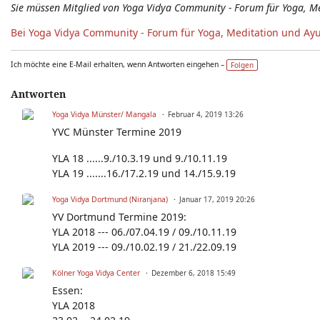
Sie müssen Mitglied von Yoga Vidya Community - Forum für Yoga, M
Bei Yoga Vidya Community - Forum für Yoga, Meditation und Ay
Ich möchte eine E-Mail erhalten, wenn Antworten eingehen –
Folgen
Antworten
Yoga Vidya Münster/ Mangala
Februar 4, 2019 13:26
YVC Münster Termine 2019
YLA 18 ......9./10.3.19 und 9./10.11.19
YLA 19 .......16./17.2.19 und 14./15.9.19
Yoga Vidya Dortmund (Niranjana)
Januar 17, 2019 20:26
YV Dortmund Termine 2019:
YLA 2018 --- 06./07.04.19 / 09./10.11.19
YLA 2019 --- 09./10.02.19 / 21./22.09.19
Kölner Yoga Vidya Center
Dezember 6, 2018 15:49
Essen:
YLA 2018