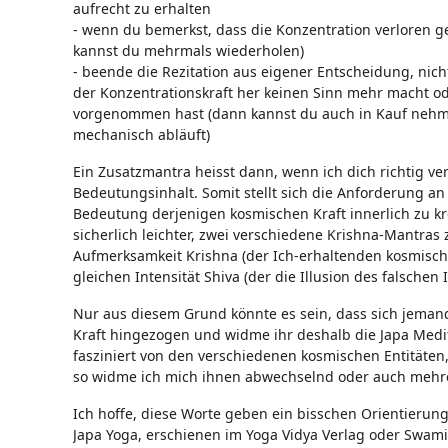
aufrecht zu erhalten
- wenn du bemerkst, dass die Konzentration verloren g
kannst du mehrmals wiederholen)
- beende die Rezitation aus eigener Entscheidung, nich
der Konzentrationskraft her keinen Sinn mehr macht ode
vorgenommen hast (dann kannst du auch in Kauf nehme
mechanisch abläuft)
Ein Zusatzmantra heisst dann, wenn ich dich richtig v
Bedeutungsinhalt. Somit stellt sich die Anforderung an
Bedeutung derjenigen kosmischen Kraft innerlich zu krei
sicherlich leichter, zwei verschiedene Krishna-Mantras z
Aufmerksamkeit Krishna (der Ich-erhaltenden kosmisch
gleichen Intensität Shiva (der die Illusion des falsche
Nur aus diesem Grund könnte es sein, dass sich jemand
Kraft hingezogen und widme ihr deshalb die Japa Medit
fasziniert von den verschiedenen kosmischen Entitäte
so widme ich mich ihnen abwechselnd oder auch mehre
Ich hoffe, diese Worte geben ein bisschen Orientierun
Japa Yoga, erschienen im Yoga Vidya Verlag oder Swam