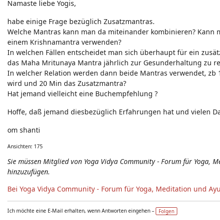
Namaste liebe Yogis,
Neuigkeiten - Feedback - Anregungen zum Yoga-Forum
habe einige Frage bezüglich Zusatzmantras.
Welche Mantras kann man da miteinander kombinieren? Kann ma
einem Krishnamantra verwenden?
In welchen Fällen entscheidet man sich überhaupt für ein zusä
das Maha Mritunaya Mantra jährlich zur Gesunderhaltung zu rez
In welcher Relation werden dann beide Mantras verwendet, zb 
wird und 20 Min das Zusatzmantra?
Hat jemand vielleicht eine Buchempfehlung ?
Hoffe, daß jemand diesbezüglich Erfahrungen hat und vielen D
om shanti
Ansichten: 175
Sie müssen Mitglied von Yoga Vidya Community - Forum für Yoga, 
hinzuzufügen.
Bei Yoga Vidya Community - Forum für Yoga, Meditation und Ay
Ich möchte eine E-Mail erhalten, wenn Antworten eingehen –
Folgen