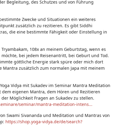
e der Begleitung, des Schutzes und von Führung
r bestimmte Zwecke und Situationen ein weiteres
punkt zusätzlich zu rezitieren. Es gibt Siddhi
s, die eine bestimmte Fähigkeit oder Einstellung in
 Om Tryambakam, 108x an meinem Geburtstag, wenn es
möchte, bei jedem Reisenantritt, bei Geburt und Tod.
immte göttliche Energie stark spüre oder mich dort
de Mantra zusätzlich zum normalen Japa mit meinem
i Yoga Vidya mit Sukadev im Seminar Mantra Meditation
mit dem eigenen Mantra, dem Hören und Rezitieren
der Möglichkeit Fragen an Sukadev zu stellen.
seminare/seminar/mantra-meditation-intens...
a von Swami Sivananda und Meditation und Mantras von
op:
https://shop.yoga-vidya.de/de/search?