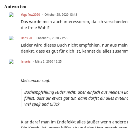
Antworten
Yogaflow2020
Oktober 25, 2020 13:48
Das würde mich auch interessieren, da ich verschiede
die freie Wahl?
Babsi20
Oktober 9, 2020 21:56
Leider wird dieses Buch nicht empfohlen, nur aus mei
denkst, dass es gut für dich ist, kannst du alles zusam
Janaria
März 3, 2020 13:25
Metzomixo sagt:
Buchempfehlung leider nicht, aber einfach aus meinem B
fühlst, dass dir etwas gut tut, dann darfst du alles mite
Viel spaß und Glück
Klar daraf man im Endefekkt alles (außer wenn andere na
Die Kombi ist immer hilfreich und das Herumprobieren.