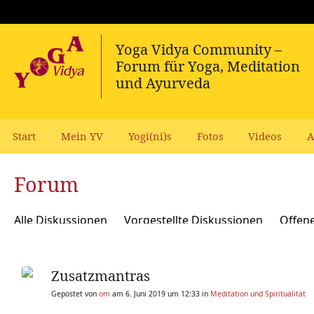
Start
Mein YV
Yogi(ni)s
Fotos
Videos
A
Forum
Alle Diskussionen
Vorgestellte Diskussionen
Offen
Meditation und Spiritualität
Sanskrit und Mantras
Zusatzmantras
Yoga Psychologie und Psychologische Yogatherapie
A
Gepostet von
om
am 6. Juni 2019 um 12:33 in
Meditation und Spiritualität
Ökologie, polit Engagement, soziale Verantwortung
Y