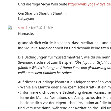
Und die Yoga Vidya Wiki Seite
https://wiki.yoga-vidya.d
Om Shantih Shantih Shantihi
Katyayani
Alina12
Juni 7, 2019 14:49
Namaste,
grundsätzlich würde ich sagen, dass Meditation - und s
individuelle Angelegenheit ist und deshalb keine fix
Die Bedingungen für "Zusatzmantras", wie du sie nenns
Sivananda schreibt zum Beispiel:
"Übe Japa mit Gefühl a
(Mantra-Wiederholung) und Nama-Smarana (Erinnerung an d
vollkommenem Glauben betreiben."
Auf dieser Grundlage könntest du folgendermaßen vor
- Wähle ein Mantra oder eine kosmische Kraft (ist ein meh
- Informiere dich über die Bedeutung dieser kosmischen 
- lerne die Mantra-Rezitation, die Aussprache, den Klang
- besinne dich vor der eigentlichen Rezitation auf die B
und versuche dann, während der Rezitation das Bild u