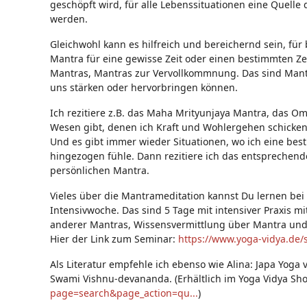
geschöpft wird, für alle Lebenssituationen eine Quell
werden.
Gleichwohl kann es hilfreich und bereichernd sein, fü
Mantra für eine gewisse Zeit oder einen bestimmten Zeit
Mantras, Mantras zur Vervollkommnung. Das sind Mantra
uns stärken oder hervorbringen können.
Ich rezitiere z.B. das Maha Mrityunjaya Mantra, das
Wesen gibt, denen ich Kraft und Wohlergehen schicken 
Und es gibt immer wieder Situationen, wo ich eine best
hingezogen fühle. Dann rezitiere ich das entsprechen
persönlichen Mantra.
Vieles über die Mantrameditation kannst Du lernen be
Intensivwoche. Das sind 5 Tage mit intensiver Praxis 
anderer Mantras, Wissensvermittlung über Mantra und 
Hier der Link zum Seminar:
https://www.yoga-vidya.de/
Als Literatur empfehle ich ebenso wie Alina: Japa Yog
Swami Vishnu-devananda. (Erhältlich im Yoga Vidya Sh
page=search&page_action=qu...
)