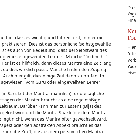
Du s
Yoga
Fina
Neu
Fo
 hin, dass es wichtig und hilfreich ist, immer mit
praktizieren. Dies ist das persönliche (selbstgewählte
Hier
ist es auch von Bedeutung, dass bei Selbstwahl des
Inte
ung eines eingeweihten Lehrers. Manche "finden ihr"
Ver
ier ist es hilfreich, dann dieses Mantra eine Zeit lang
Yoga
n, ob dies wirklich passt. Manche finden den Zugang
etw
Auch hier gilt, dies einige Zeit dann zu prüfen. In
ugewiesen" vom Guru oder eingeweihten Lehrer.
in Sanskrit der Mantra, männlich) für die tägliche
ussagen der Meister braucht es eine regelmäßige
Zeitraum. Darüber kann man zur Essenz (Bija) des
 gelöst wird und die Mantra Shakti (die dem Mantra
lingt nicht, wenn das Mantra öfter gewechselt wird.
 Aspekt oder den abstrakten Aspekt braucht es das
 kann die Kraft, die aus dem persönlichen Mantra