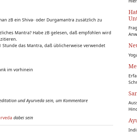
Hier
Hat
Unt
n zB ein Shiva- oder Durgamantra zusätzlich zu
Fra
tzliches Mantra? Habe zB gelesen, daß empfohlen wird
Anw
itieren.
Neu
1 Stunde das Mantra, daß üblicherweise verwendet
Yoga
Med
ank im vorhinein
Erfa
Schr
San
Meditation und Ayurveda sein, um Kommentare
Auss
Hin
urveda
dabei sein
Ay
Ind