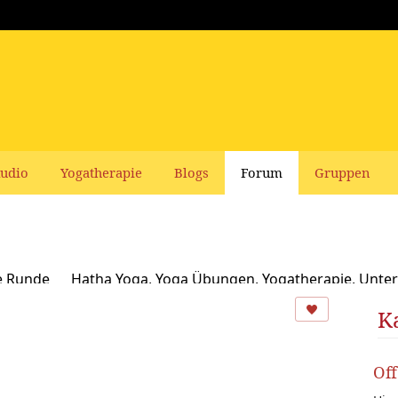
udio
Yogatherapie
Blogs
Forum
Gruppen
e Runde
Hatha Yoga, Yoga Übungen, Yogatherapie, Unter
Ayurveda
Schamanismus, Naturspiritualität und Yoga
K
usbildungen und Seminare bei Yoga Vidya
Ernährung, Re
Of
oga Bücher, CDs, DVDs und Co - privater Verkauf
Yogaleh