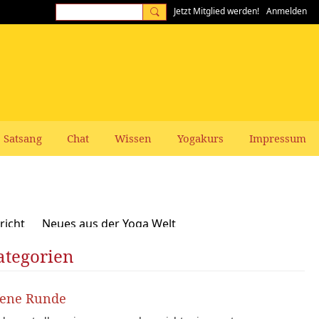
Jetzt Mitglied werden!
Anmelden
Satsang
Chat
Wissen
Yogakurs
Impressum
richt
Neues aus der Yoga Welt
ategorien
Frauen-Themen
Kundalini und Chakras
zepte, Vegan, Vegetarisch
fene Runde
rer gesucht: Stellenangebote Stellengesuche