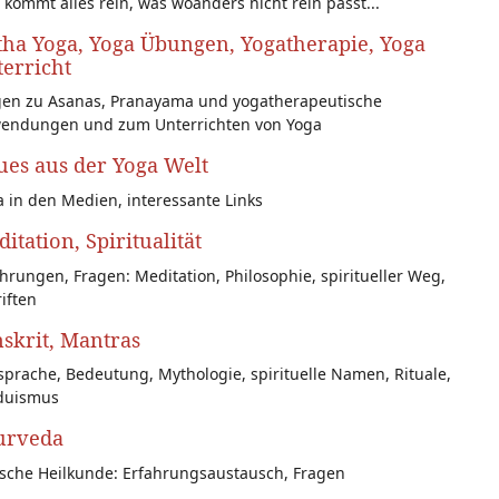
 kommt alles rein, was woanders nicht rein passt...
ha Yoga, Yoga Übungen, Yogatherapie, Yoga
erricht
gen zu Asanas, Pranayama und yogatherapeutische
endungen und zum Unterrichten von Yoga
es aus der Yoga Welt
 in den Medien, interessante Links
itation, Spiritualität
hrungen, Fragen: Meditation, Philosophie, spiritueller Weg,
iften
skrit, Mantras
prache, Bedeutung, Mythologie, spirituelle Namen, Rituale,
duismus
urveda
ische Heilkunde: Erfahrungsaustausch, Fragen