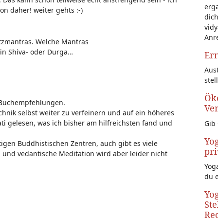
erg
n daher! weiter gehts :-)
dich
vidy
Anr
atzmantras. Welche Mantras
in Shiva- oder Durga…
Ern
Aust
stel
Öko
e Buchempfehlungen.
Ve
technik selbst weiter zu verfeinern und auf ein höheres
i gelesen, was ich bisher am hilfreichsten fand und
Gib 
Yog
en Buddhistischen Zentren, auch gibt es viele
pri
a und vedantische Meditation wird aber leider nicht
Yoga
du 
Yog
Ste
Rec