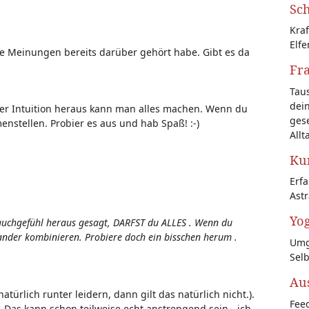
Sch
Kraf
Elfe
ne Meinungen bereits darüber gehört habe. Gibt es da
Fr
Tau
dein
ner Intuition heraus kann man alles machen. Wenn du
gese
menstellen. Probier es aus und hab Spaß! :-)
Allt
Kun
Erf
Astr
Yog
auchgefühl heraus gesagt, DARFST du ALLES . Wenn du
inander kombinieren. Probiere doch ein bisschen herum .
Umg
Sel
Au
türlich runter leidern, dann gilt das natürlich nicht.).
Feed
 Das kann schon teilweise echt anstrengend sein - ich