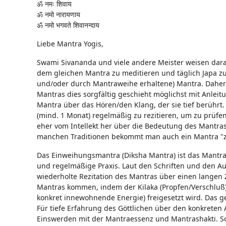
ॐ नमः शिवाय
ॐ नमो नारायणाय
ॐ नमो भगवते शिवानन्दाय
Liebe Mantra Yogis,
Swami Sivananda und viele andere Meister weisen darauf
dem gleichen Mantra zu meditieren und täglich Japa zu 
und/oder durch Mantraweihe erhaltene) Mantra. Daher 
Mantras dies sorgfältig geschieht möglichst mit Anleit
Mantra über das Hören/den Klang, der sie tief berührt. H
(mind. 1 Monat) regelmäßig zu rezitieren, um zu prüfe
eher vom Intellekt her über die Bedeutung des Mantras. 
manchen Traditionen bekommt man auch ein Mantra "z
Das Einweihungsmantra (Diksha Mantra) ist das Mantra (
und regelmäßige Praxis. Laut den Schriften und den A
wiederholte Rezitation des Mantras über einen langen 
Mantras kommen, indem der Kilaka (Propfen/Verschluß)
konkret innewohnende Energie) freigesetzt wird. Das ge
Für tiefe Erfahrung des Göttlichen über den konkreten
Einswerden mit der Mantraessenz und Mantrashakti. So