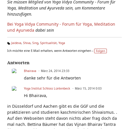
Sie müssen Mitglied von Yoga Vidya Community - Forum für
Yoga, Meditation und Ayurveda sein, um Kommentare
hinzuzufügen.
Bei Yoga Vidya Community - Forum für Yoga, Meditation
und Ayurveda
dabei sein
Jaideva
,
Shiva
,
Sing
,
Spiritualität
,
Yoga
Ta
Ich möchte eine E-Mail erhalten, wenn Antworten eingehen –
Folgen
g
s:
Antworten
Bhairava
März 24, 2014 23:33
danke sehr für die Antworten
Yoga Institut Schloss Lüntenbeck
März 15, 2014 0:03
Hi Bhairava,
in Düsseldorf und Aachen gibt es die GGF und die
praktizieren und studieren kaschmirischen Shivaismus. .
Auf den Webseiten steht davon nichts aber frag doch da
mal nach. Bettina Bäumer hat das Vijnan Bhairav Tantra